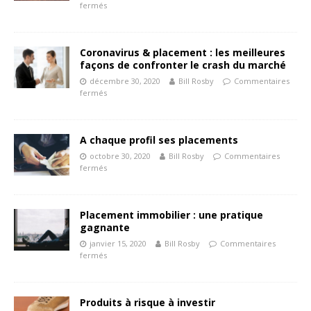
fermés
Coronavirus & placement : les meilleures
façons de confronter le crash du marché
décembre 30, 2020
Bill Rosby
Commentaires
fermés
A chaque profil ses placements
octobre 30, 2020
Bill Rosby
Commentaires
fermés
Placement immobilier : une pratique
gagnante
janvier 15, 2020
Bill Rosby
Commentaires
fermés
Produits à risque à investir