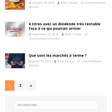
octobre 10, 2019
Billie Tucker
Commentaires
fermés
6 titres avec un dividende très rentable
face à ce qui pourrait arriver
septembre 21, 2019
Billie Tucker
Commentaires fermés
Que sont les marchés à terme ?
juillet 19, 2019
Billie Tucker
Commentaires
fermés
1
2
»