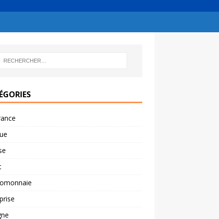
ÉGORIES
rance
ue
se
t
tomonnaie
prise
gne