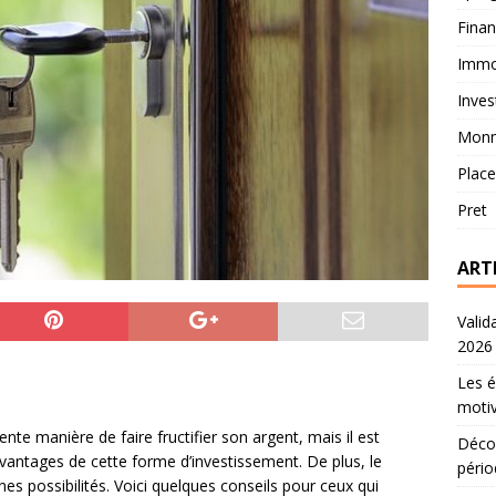
Fina
Immob
Inves
Monn
Plac
Pret
ART
Valid
2026
Les é
motiv
ente manière de faire fructifier son argent, mais il est
Décou
vantages de cette forme d’investissement. De plus, le
pério
ines possibilités. Voici quelques conseils pour ceux qui