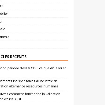
nce
ilier
tir
aie
ements
ICLES RÉCENTS
ation période d’essai CDI : ce que dit la loi en
léments indispensables d’une lettre de
ation alternance ressources humaines
vrez comment fonctionne la validation
de d’essai CDI