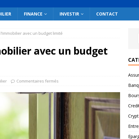
ILIER
FINANCE
INVESTIR
CONTACT
 l’immobilier avec un budget limité
mobilier avec un budget
CAT
Assu
lier
Commentaires fermés
Banq
Bour
Credi
Cryp
Entre
Epar