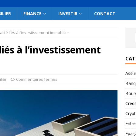
ILIER
FINANCE
INVESTIR
CONTACT
alité liés à l’investissement immobilier
liés à l’investissement
CAT
Assu
lier
Commentaires fermés
Banq
Bour
Credi
Cryp
Entre
Epar