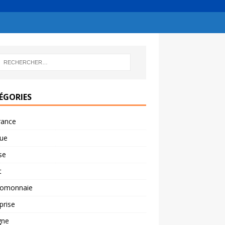
ÉGORIES
rance
ue
se
t
tomonnaie
prise
gne