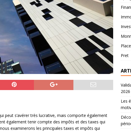
Fina
Immob
Inves
Monn
Plac
Pret
ART
Valid
2026
Les é
motiv
qui peut s’avérer très lucrative, mais comporte également
Décou
ivent également tenir compte des impôts et des taxes qui
pério
e, nous examinerons les principales taxes et impôts qui