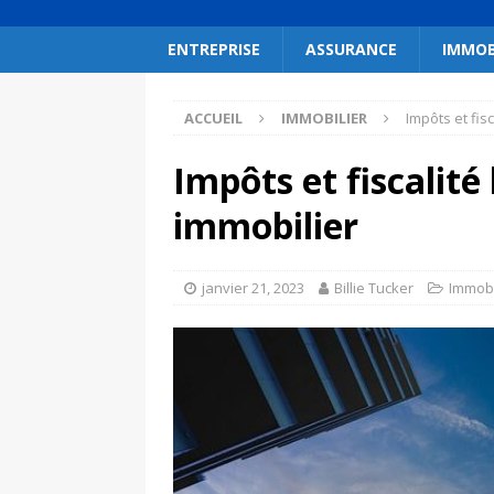
ENTREPRISE
ASSURANCE
IMMOB
ACCUEIL
IMMOBILIER
Impôts et fisc
Impôts et fiscalité 
immobilier
janvier 21, 2023
Billie Tucker
Immobi