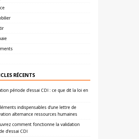
nce
ilier
tir
aie
ements
ICLES RÉCENTS
ation période d’essai CDI : ce que dit la loi en
léments indispensables d’une lettre de
ation alternance ressources humaines
vrez comment fonctionne la validation
de d’essai CDI