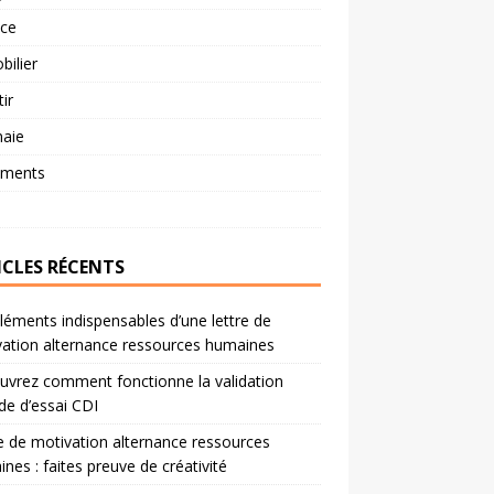
nce
ilier
tir
aie
ements
ICLES RÉCENTS
léments indispensables d’une lettre de
ation alternance ressources humaines
vrez comment fonctionne la validation
de d’essai CDI
e de motivation alternance ressources
nes : faites preuve de créativité