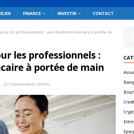
ILIER
FINANCE
INVESTIR
CONTACT
pour les professionnels : une révolution bancaire à portée de
ur les professionnels :
CAT
caire à portée de main
Assu
Banq
Commentaires fermés
Bour
Credi
Cryp
Entre
Epar