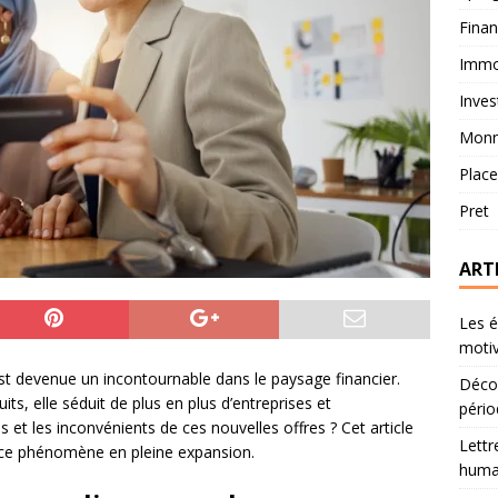
Fina
Immob
Inves
Monn
Plac
Pret
ART
Les é
motiv
st devenue un incontournable dans le paysage financier.
Décou
ts, elle séduit de plus en plus d’entreprises et
pério
 et les inconvénients de ces nouvelles offres ? Cet article
Lettr
 ce phénomène en pleine expansion.
humai