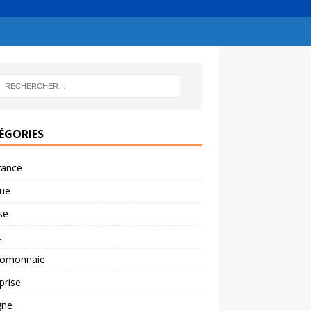
ÉGORIES
rance
ue
se
t
tomonnaie
prise
gne