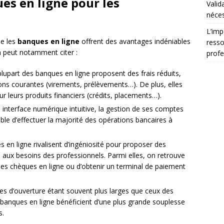
es en ligne pour les
Valid
néces
L’imp
ue les
banques en ligne
offrent des avantages indéniables
resso
n peut notamment citer :
profe
 plupart des banques en ligne proposent des frais réduits,
ions courantes (virements, prélèvements…). De plus, elles
sur leurs produits financiers (crédits, placements…).
 interface numérique intuitive, la gestion de ses comptes
ssible d’effectuer la majorité des opérations bancaires à
 en ligne rivalisent d’ingéniosité pour proposer des
 aux besoins des professionnels. Parmi elles, on retrouve
des chèques en ligne ou d’obtenir un terminal de paiement
res d’ouverture étant souvent plus larges que ceux des
s banques en ligne bénéficient d’une plus grande souplesse
s.