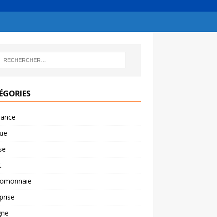
ÉGORIES
rance
ue
se
t
tomonnaie
prise
gne