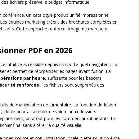
e des fichiers préserve le budget informatique.
 cohérence. Un catalogue produit unifié impressionne
s. Les équipes marketing créent des brochures complètes en
et tarifs. Cette approche renforce l’image de marque et
usionner PDF en 2026
e intuitive accessible depuis n’importe quel navigateur. La
poser et permet de réorganiser les pages avant fusion. La
pérations par heure
, suffisante pour les besoins
écurité renforcée
: les fichiers sont supprimés des
ils de manipulation documentaire. La fonction de fusion
t
, idéale pour assembler de volumineux dossiers.
 déplacement, un atout pour les commerciaux itinérants. La
ier final sans altérer la qualité visuelle.
 open source et son installation locale. Cette solution évite