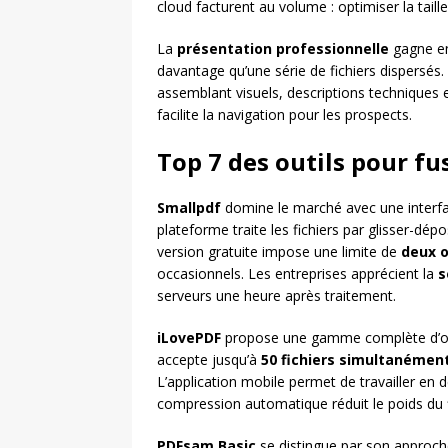
cloud facturent au volume : optimiser la taill
La
présentation professionnelle
gagne en
davantage qu’une série de fichiers dispersé
assemblant visuels, descriptions techniques 
facilite la navigation pour les prospects.
Top 7 des outils pour f
Smallpdf
domine le marché avec une interfac
plateforme traite les fichiers par glisser-dé
version gratuite impose une limite de
deux o
occasionnels. Les entreprises apprécient la
s
serveurs une heure après traitement.
iLovePDF
propose une gamme complète d’out
accepte jusqu’à
50 fichiers simultanémen
L’application mobile permet de travailler en
compression automatique réduit le poids du fich
PDFsam Basic
se distingue par son approche