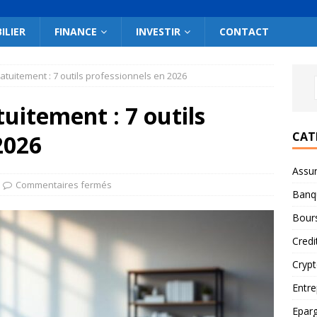
ILIER
FINANCE
INVESTIR
CONTACT
atuitement : 7 outils professionnels en 2026
uitement : 7 outils
CAT
2026
Assu
Commentaires fermés
Banq
Bour
Credi
Cryp
Entre
Epar