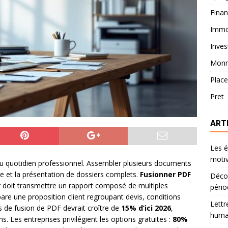
Fina
Immob
Inves
Monn
Plac
Pret
ART
Les é
motiv
 du quotidien professionnel. Assembler plusieurs documents
vage et la présentation de dossiers complets.
Fusionner PDF
Décou
r doit transmettre un rapport composé de multiples
pério
re une proposition client regroupant devis, conditions
Lettr
s de fusion de PDF devrait croître de
15% d’ici 2026
,
humai
. Les entreprises privilégient les options gratuites :
80%