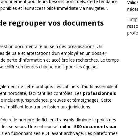
s abonnement pour leurs besoins ponctuels. Cette tendance
Valid
sponibles et leur accessibilité immédiate via navigateur.
néces
L’imp
 de regrouper vos documents
resso
profe
a gestion documentaire au sein des organisations. Un
hes de paie et attestations d’un employé en un dossier
es de perte d’information et accélère les recherches. Le temps
 se chiffre en heures chaque mois pour les équipes
alement de cette pratique. Les cabinets d’audit assemblent
ent horodaté, facilitant les contrôles. Les
professionnels
ie incluant jurisprudence, preuves et témoignages. Cette
 simplifiant leur transmission aux juridictions.
éduire le nombre de fichiers transmis diminue le poids des
 les serveurs. Une entreprise traitant
500 documents par
s en fusionnant ses PDF avant archivage. Les plateformes