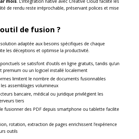
par mois
. L’intégration native avec Creative Cloud facilite les
ité de rendu reste irréprochable, préservant polices et mise
outil de fusion ?
ne solution adaptée aux besoins spécifiques de chaque
te les déceptions et optimise la productivité.
ponctuels se satisfont d’outils en ligne gratuits, tandis qu’un
 premium ou un logiciel installé localement
formes limitent le nombre de documents fusionnables
r les assemblages volumineux
ecteurs bancaire, médical ou juridique privilégient les
erveurs tiers
é de fusionner des PDF depuis smartphone ou tablette facilite
on, rotation, extraction de pages enrichissent l’expérience
urs outils