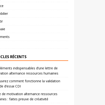
nce
ilier
tir
aie
ements
ICLES RÉCENTS
léments indispensables d’une lettre de
ation alternance ressources humaines
vrez comment fonctionne la validation
de d’essai CDI
e de motivation alternance ressources
nes : faites preuve de créativité