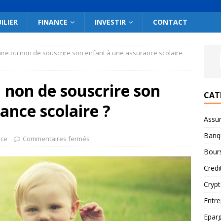
ILIER
FINANCE
INVESTIR
CONTACT
aire ou non de souscrire son enfant à une assurance scolaire
u non de souscrire son
CAT
ance scolaire ?
Assu
Banq
nce
Commentaires fermés
Bour
Credi
Cryp
Entre
Epar