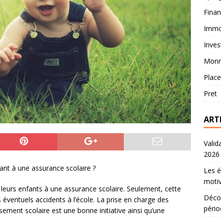
Fina
Immob
Inves
Monn
Plac
Pret
ART
Valid
2026
ant à une assurance scolaire ?
Les é
motiv
 leurs enfants à une assurance scolaire. Seulement, cette
Décou
 éventuels accidents à l’école. La prise en charge des
pério
lissement scolaire est une bonne initiative ainsi qu’une