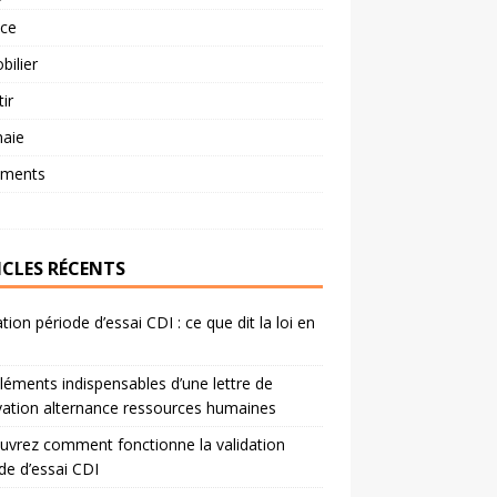
nce
ilier
tir
aie
ements
ICLES RÉCENTS
ation période d’essai CDI : ce que dit la loi en
léments indispensables d’une lettre de
ation alternance ressources humaines
vrez comment fonctionne la validation
de d’essai CDI