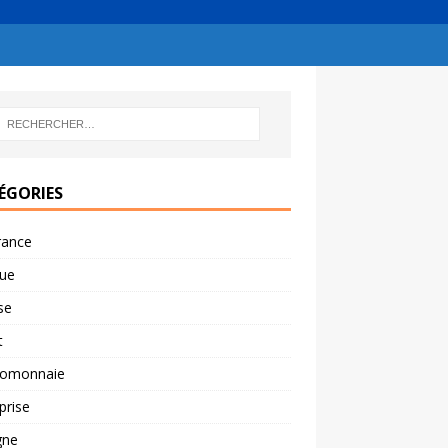
ÉGORIES
rance
ue
se
t
tomonnaie
prise
gne