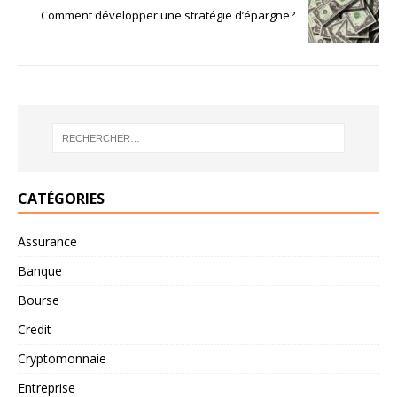
Comment développer une stratégie d’épargne?
CATÉGORIES
Assurance
Banque
Bourse
Credit
Cryptomonnaie
Entreprise