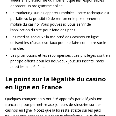
valeur à la plateforme du moment que les responsables
adoptent un programme solide.
Le marketing sur les appareils mobiles : cette technique est
parfaite vu la possibilité de renforcer le positionnement
mobile du casino. Vous pouvez ici vous servir de
l’application du site pour faire des paris.
Les médias sociaux : la majorité des casinos en ligne
utilisent les réseaux sociaux pour se faire connaitre sur le
marché.
Les promotions et les récompenses : ces privilèges sont en
principe offerts pour les nouveaux joueurs inscrits, mais
aussi les plus fidèles.
Le point sur la légalité du casino
en ligne en France
Quelques changements ont été apportés par la législation
française pour permettre aux joueurs de s’inscrire sur des
casinos en ligne. Notez que la loi reste stricte sur les jeux
pouvant être proposés sur chaque plateforme. Vous devrez