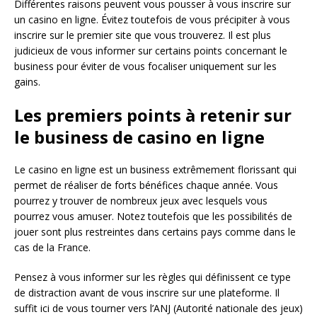
Différentes raisons peuvent vous pousser à vous inscrire sur
un casino en ligne. Évitez toutefois de vous précipiter à vous
inscrire sur le premier site que vous trouverez. Il est plus
judicieux de vous informer sur certains points concernant le
business pour éviter de vous focaliser uniquement sur les
gains.
Les premiers points à retenir sur
le business de casino en ligne
Le casino en ligne est un business extrêmement florissant qui
permet de réaliser de forts bénéfices chaque année. Vous
pourrez y trouver de nombreux jeux avec lesquels vous
pourrez vous amuser. Notez toutefois que les possibilités de
jouer sont plus restreintes dans certains pays comme dans le
cas de la France.
Pensez à vous informer sur les règles qui définissent ce type
de distraction avant de vous inscrire sur une plateforme. Il
suffit ici de vous tourner vers l’ANJ (Autorité nationale des jeux)