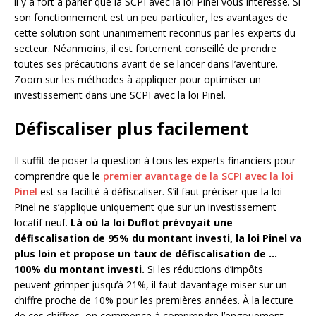
il y a fort à parier que la SCPI avec la loi Pinel vous intéresse. Si
son fonctionnement est un peu particulier, les avantages de
cette solution sont unanimement reconnus par les experts du
secteur. Néanmoins, il est fortement conseillé de prendre
toutes ses précautions avant de se lancer dans l’aventure.
Zoom sur les méthodes à appliquer pour optimiser un
investissement dans une SCPI avec la loi Pinel.
Défiscaliser plus facilement
Il suffit de poser la question à tous les experts financiers pour
comprendre que le
premier avantage de la SCPI avec la loi
Pinel
est sa facilité à défiscaliser. S’il faut préciser que la loi
Pinel ne s’applique uniquement que sur un investissement
locatif neuf.
Là où la loi Duflot prévoyait une
défiscalisation de 95% du montant investi, la loi Pinel va
plus loin et propose un taux de défiscalisation de …
100% du montant investi.
Si les réductions d’impôts
peuvent grimper jusqu’à 21%, il faut davantage miser sur un
chiffre proche de 10% pour les premières années. À la lecture
de ces chiffres, on commence à comprendre l’engouement