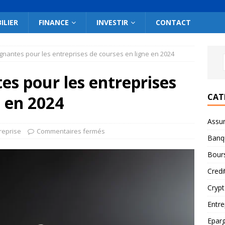
ILIER
FINANCE
INVESTIR
CONTACT
gnantes pour les entreprises de courses en ligne en 2024
es pour les entreprises
CAT
e en 2024
Assu
reprise
Commentaires fermés
Banq
Bour
Credi
Cryp
Entre
Epar