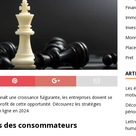
Fina
Immob
Inves
Monn
Plac
Pret
ART
Les é
motiv
naît une croissance fulgurante, les entreprises doivent se
rofit de cette opportunité. Découvrez les stratégies
Décou
 ligne en 2024.
pério
Lettr
es des consommateurs
humai