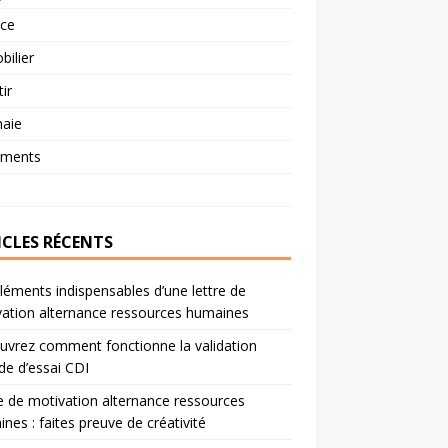
nce
ilier
tir
aie
ements
ICLES RÉCENTS
léments indispensables d’une lettre de
ation alternance ressources humaines
vrez comment fonctionne la validation
de d’essai CDI
e de motivation alternance ressources
nes : faites preuve de créativité