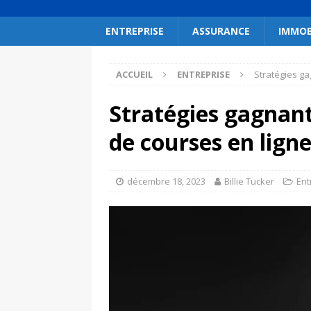
ENTREPRISE
ASSURANCE
IMMOB
ACCUEIL
ENTREPRISE
Stratégies ga
Stratégies gagnant
de courses en lign
décembre 18, 2023
Billie Tucker
Ent