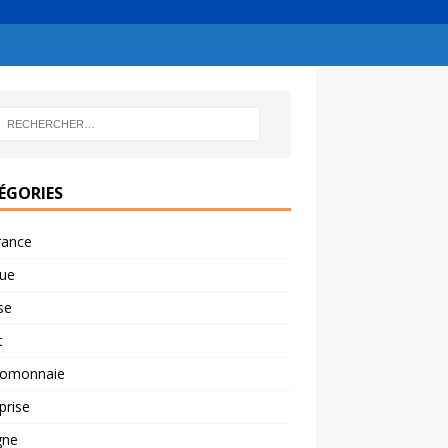
ÉGORIES
rance
ue
se
t
tomonnaie
prise
gne