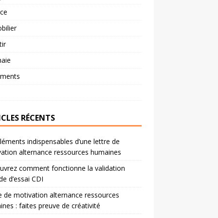
nce
ilier
tir
aie
ements
ICLES RÉCENTS
léments indispensables d’une lettre de
ation alternance ressources humaines
vrez comment fonctionne la validation
de d’essai CDI
e de motivation alternance ressources
nes : faites preuve de créativité