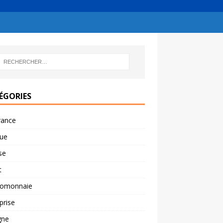
ÉGORIES
rance
ue
se
t
tomonnaie
prise
gne