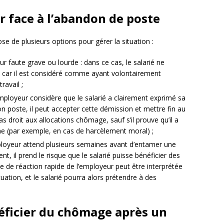
r face à l’abandon de poste
e de plusieurs options pour gérer la situation :
r faute grave ou lourde : dans ce cas, le salarié ne
, car il est considéré comme ayant volontairement
ravail ;
’employeur considère que le salarié a clairement exprimé sa
n poste, il peut accepter cette démission et mettre fin au
pas droit aux allocations chômage, sauf s’il prouve qu’il a
me (par exemple, en cas de harcèlement moral) ;
ployeur attend plusieurs semaines avant d’entamer une
nt, il prend le risque que le salarié puisse bénéficier des
e de réaction rapide de l’employeur peut être interprétée
ation, et le salarié pourra alors prétendre à des
éficier du chômage après un