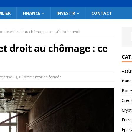
ILIER
FINANCE
INVESTIR
CONTACT
ste et droit au chômage : ce qu’il faut savoir
t droit au chômage : ce
CAT
Assu
reprise
Commentaires fermés
Banq
Bour
Credi
Cryp
Entre
Epar