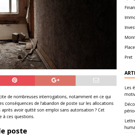
Fina
Immob
Inves
Monn
Plac
Pret
ART
Les é
motiv
scite de nombreuses interrogations, notamment en ce qui
les conséquences de l’abandon de poste sur les allocations
Décou
après avoir quitté son emploi sans autorisation ? Cet
pério
e à ces questions.
Lettr
humai
e poste