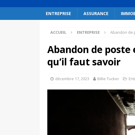
ENTREPRISE
ASSURANCE
IMMOB
ACCUEIL
ENTREPRISE
Abandon de po
Abandon de poste e
qu’il faut savoir
décembre 17, 2023
Billie Tucker
Ent