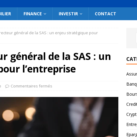
ILIER
FINANCE
INVESTIR
CONTACT
recteur général de la SAS : un enjeu stratégique pour
r général de la SAS : un
CAT
pour l’entreprise
Assu
Banq
e
Commentaires fermés
Bour
Credi
Cryp
Entre
Epar