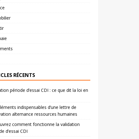
nce
ilier
tir
aie
ements
ICLES RÉCENTS
ation période d’essai CDI : ce que dit la loi en
léments indispensables d’une lettre de
ation alternance ressources humaines
vrez comment fonctionne la validation
de d’essai CDI