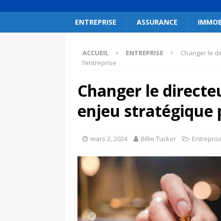
ENTREPRISE
ASSURANCE
IMMOB
ACCUEIL
ENTREPRISE
Changer le di
l’entreprise
Changer le directeu
enjeu stratégique 
mars 2, 2024
Billie Tucker
Entrepris