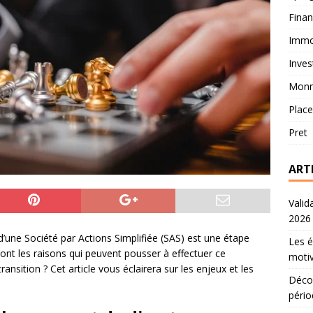
Fina
Immob
Inves
Monn
Plac
Pret
ART
Valid
2026
’une Société par Actions Simplifiée (SAS) est une étape
Les é
s sont les raisons qui peuvent pousser à effectuer ce
motiv
sition ? Cet article vous éclairera sur les enjeux et les
Décou
pério