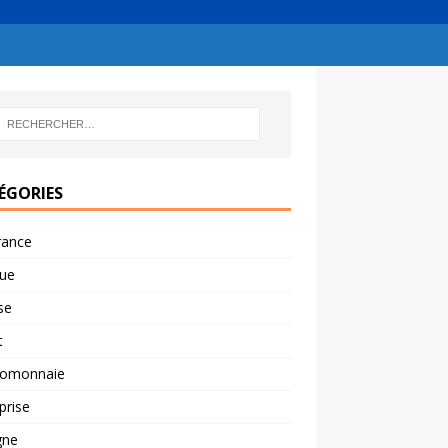
ÉGORIES
rance
ue
se
t
tomonnaie
prise
gne