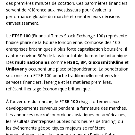
des premières minutes de cotation. Ces baromètres financiers
servent de référence aux investisseurs pour évaluer la
performance globale du marché et orienter leurs décisions
d’investissement.
Le
FTSE 100
(Financial Times Stock Exchange 100) représente
l’indice phare de la Bourse londonienne. Composé des 100
entreprises britanniques à plus forte capitalisation boursière, il
capture environ 80% de la valeur totale du marché britannique.
Des
multinationales
comme
HSBC
,
BP
,
GlaxoSmithKline
et
Unilever
y occupent une place prépondérante. La pondération
sectorielle du FTSE 100 penche traditionnellement vers les
services financiers, l’énergie et les matières premières,
reflétant l’héritage économique britannique.
À l’ouverture du marché, le
FTSE 100
réagit fortement aux
développements survenus pendant la fermeture des marchés.
Les annonces macroéconomiques asiatiques ou américaines,
les résultats d’entreprises publiés hors heures de trading, ou
les événements géopolitiques majeurs se reflètent
immédiatement dans le comportement de l’indice. Cette