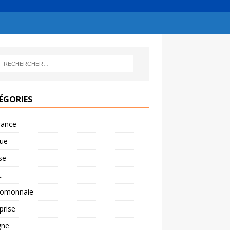
ÉGORIES
rance
ue
se
t
tomonnaie
prise
gne