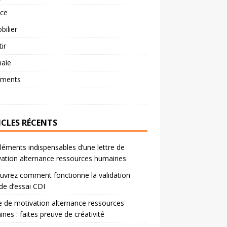
nce
ilier
tir
aie
ements
ICLES RÉCENTS
léments indispensables d’une lettre de
ation alternance ressources humaines
vrez comment fonctionne la validation
de d’essai CDI
e de motivation alternance ressources
nes : faites preuve de créativité