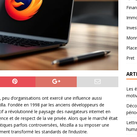
Fina
Immob
Inves
Monn
Plac
Pret
ART
Les é
motiv
peu d’organisations ont exercé une influence aussi
illa. Fondée en 1998 par les anciens développeurs de
Décou
if a révolutionné le paysage des navigateurs internet en
pério
nce et de respect de la vie privée. Alors que le marché était
Lettr
iques parfois controversées, Mozilla a su imposer une
humai
ément transformé les standards de l’industrie.