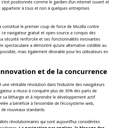
s’est positionnée comme le gardien d’un internet ouvert et
t appartenir à tous et non à quelques entreprises
constitué le premier coup de force de Mozilla contre
 ce navigateur gratuit et open-source a conquis des
, sa sécurité renforcée et ses fonctionnalités innovantes
e spectaculaire a démontré qu’une alternative crédible au
ossible, mais également désirable pour les utilisateurs en
l’innovation et de la concurrence
 une véritable révolution dans l’industrie des navigateurs
gateur a réussi à conquérir plus de 30% des parts de
e sa léthargie et à reprendre le développement actif
velée a bénéficié à l’ensemble de l’écosystème web,
on de nouveaux standards.
lités révolutionnaires qui sont aujourd’hui considérées
 modernes.
La navigation par onglets, le blocage des