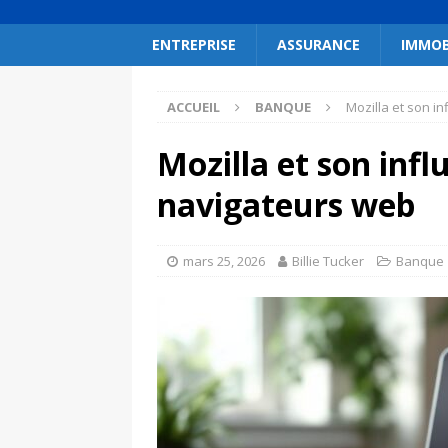
ENTREPRISE
ASSURANCE
IMMOB
ACCUEIL
BANQUE
Mozilla et son i
Mozilla et son inf
navigateurs web
mars 25, 2026
Billie Tucker
Banque