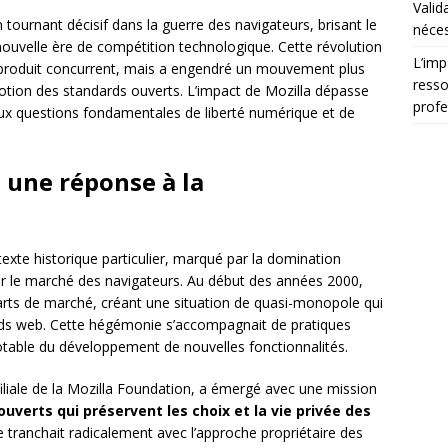
Valid
ournant décisif dans la guerre des navigateurs, brisant le
néces
 nouvelle ère de compétition technologique. Cette révolution
L’imp
un produit concurrent, mais a engendré un mouvement plus
resso
tion des standards ouverts. L’impact de Mozilla dépasse
profe
ux questions fondamentales de liberté numérique et de
 une réponse à la
texte historique particulier, marqué par la domination
ur le marché des navigateurs. Au début des années 2000,
arts de marché, créant une situation de quasi-monopole qui
ndards web. Cette hégémonie s’accompagnait de pratiques
notable du développement de nouvelles fonctionnalités.
liale de la Mozilla Foundation, a émergé avec une mission
ouverts qui préservent les choix et la vie privée des
e tranchait radicalement avec l’approche propriétaire des