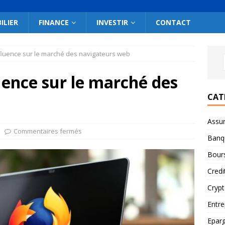
ILIER
FINANCE
INVESTIR
CONTACT
nfluence sur le marché des navigateurs web
luence sur le marché des
CAT
Assu
Commentaires fermés
Banq
Bour
Credi
Cryp
Entre
Epar