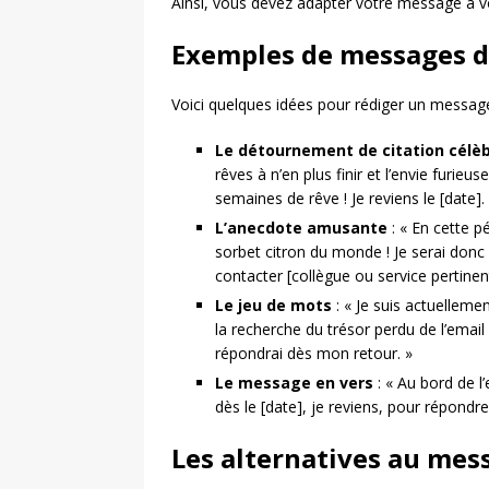
Ainsi, vous devez adapter votre message à votr
Exemples de messages d
Voici quelques idées pour rédiger un message 
Le détournement de citation célè
rêves à n’en plus finir et l’envie furieu
semaines de rêve ! Je reviens le [date].
L’anecdote amusante
: « En cette pé
sorbet citron du monde ! Je serai donc 
contacter [collègue ou service pertinent
Le jeu de mots
: « Je suis actuelleme
la recherche du trésor perdu de l’email 
répondrai dès mon retour. »
Le message en vers
: « Au bord de l’
dès le [date], je reviens, pour répond
Les alternatives au mes