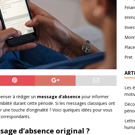
Fina
Immob
Inves
Monn
Plac
Pret
ART
Les é
motiv
penser à rédiger un
message d’absence
pour informer
ibilité durant cette période. Si les messages classiques ont
Décou
r une touche d’originalité ? Voici quelques idées pour vous
pério
correspondants.
Lettr
humai
sage d’absence original ?