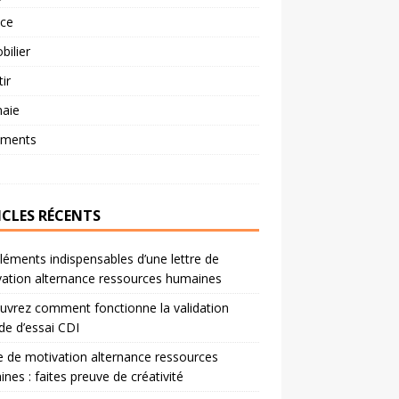
nce
ilier
tir
aie
ements
ICLES RÉCENTS
léments indispensables d’une lettre de
ation alternance ressources humaines
vrez comment fonctionne la validation
de d’essai CDI
e de motivation alternance ressources
nes : faites preuve de créativité