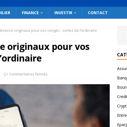
ILIER
FINANCE
INVESTIR
CONTACT
sence originaux pour vos congés : sortez de l’ordinaire
e originaux pour vos
CAT
l’ordinaire
Assu
e
Commentaires fermés
Banq
Bour
Credi
Cryp
Entre
Epar