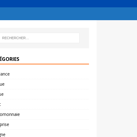
ÉGORIES
rance
ue
se
t
tomonnaie
prise
gne