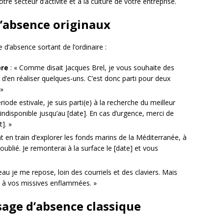
e secteur d’activité et à la culture de votre entreprise.
’absence originaux
d’absence sortant de l’ordinaire :
bre
: « Comme disait Jacques Brel, je vous souhaite des
se d’en réaliser quelques-uns. C’est donc parti pour deux
 »
riode estivale, je suis parti(e) à la recherche du meilleur
indisponible jusqu’au [date]. En cas d’urgence, merci de
]. »
nt en train d’explorer les fonds marins de la Méditerranée, à
oublié. Je remonterai à la surface le [date] et vous
eau je me repose, loin des courriels et des claviers. Mais
re à vos missives enflammées. »
sage d’absence classique