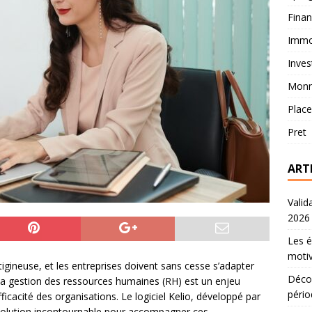
Fina
Immob
Inves
Monn
Plac
Pret
ART
Valid
2026
Les é
motiv
igineuse, et les entreprises doivent sans cesse s’adapter
Décou
 la gestion des ressources humaines (RH) est un enjeu
pério
icacité des organisations. Le logiciel Kelio, développé par
olution incontournable pour accompagner ces