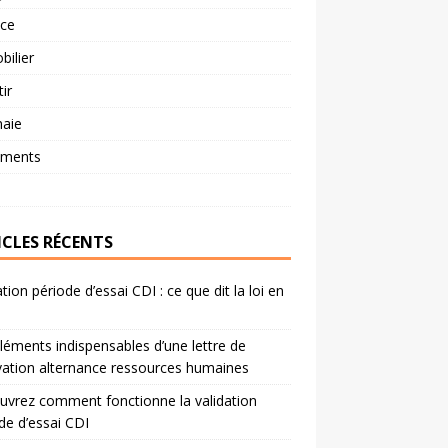
nce
ilier
tir
aie
ements
ICLES RÉCENTS
ation période d’essai CDI : ce que dit la loi en
léments indispensables d’une lettre de
ation alternance ressources humaines
vrez comment fonctionne la validation
de d’essai CDI