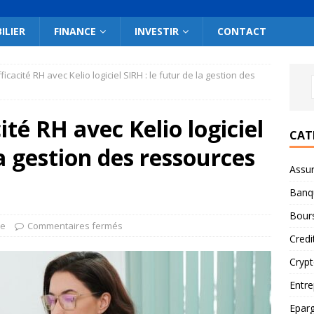
ILIER
FINANCE
INVESTIR
CONTACT
ficacité RH avec Kelio logiciel SIRH : le futur de la gestion des
ité RH avec Kelio logiciel
CAT
la gestion des ressources
Assu
Banq
Bour
se
Commentaires fermés
Credi
Cryp
Entre
Epar