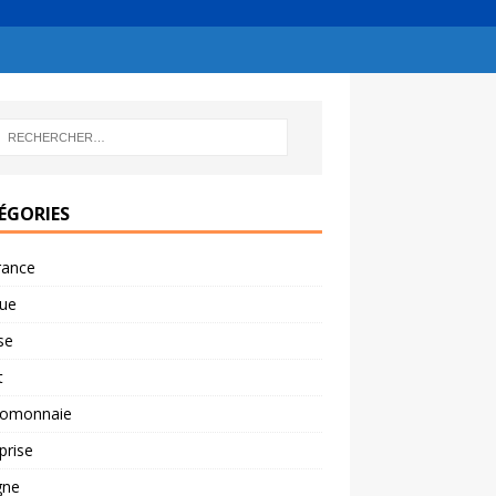
ÉGORIES
rance
ue
se
t
tomonnaie
prise
gne