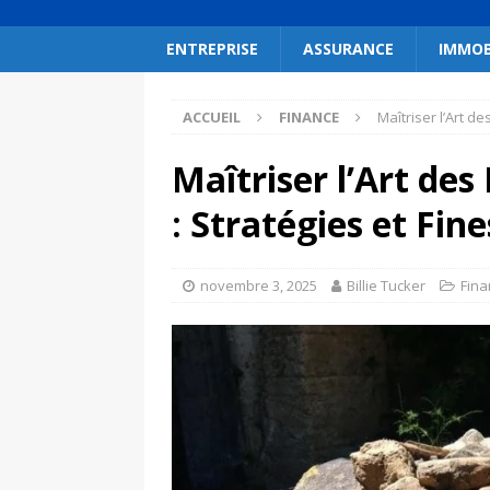
ENTREPRISE
ASSURANCE
IMMOB
ACCUEIL
FINANCE
Maîtriser l’Art d
Maîtriser l’Art de
: Stratégies et Fin
novembre 3, 2025
Billie Tucker
Fina