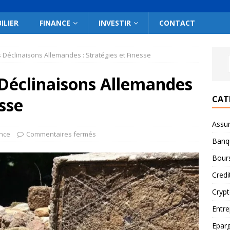
ILIER
FINANCE
INVESTIR
CONTACT
es Déclinaisons Allemandes : Stratégies et Finesse
s Déclinaisons Allemandes
CAT
esse
Assu
nce
Commentaires fermés
Banq
Bour
Credi
Cryp
Entre
Epar