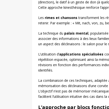
(direction), le datif à un geste de don (à que
Cette approche kinesthésique renforce l’appr
Les
rimes et chansons
transforment les rè
retenir. Par exemple : « Mit, nach, von, zu, be
La technique du
palais mental
, popularisé
associer des informations à des lieux famili
un aspect des déclinaisons : le salon pour le n
L’utilisation d’
applications spécialisées
com
répétition espacée, optimisant ainsi la mémo
révisions en fonction des performances individ
identifiés.
La combinaison de ces techniques, adaptée a
mémorisation des déclinaisons d’une corvée
L’objectif n’est pas de mémoriser mécanique
facilitent l’utilisation intuitive des cas dans
L’approche par blocs foncti