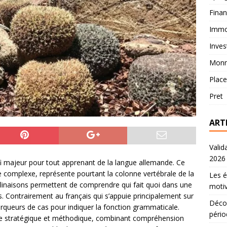
Fina
Immob
Inves
Monn
Plac
Pret
ART
Valid
2026
fi majeur pour tout apprenant de la langue allemande. Ce
omplexe, représente pourtant la colonne vertébrale de la
Les é
linaisons permettent de comprendre qui fait quoi dans une
motiv
 Contrairement au français qui s’appuie principalement sur
Décou
marqueurs de cas pour indiquer la fonction grammaticale.
pério
oche stratégique et méthodique, combinant compréhension