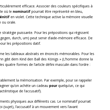
ticulièrement efficace. Associer des couleurs spécifiques à
le où le
nominatif
pourrait être représenté en bleu,
énitif
en violet. Cette technique active la mémoire visuelle
e ou orale.
 stratégie puissante. Pour les prépositions qui régissent
, gegen, durch, um) peut servir d’aide-mémoire efficace. De
ur les prépositions datif.
me les tableaux abstraits en énoncés mémorables. Pour les
Mann gibt dem Kind den Ball des Königs » (L’homme donne la
les quatre formes de l’article défini masculin dans l’ordre :
érablement la mémorisation. Par exemple, pour se rappeler
 imaginer qu’on achète un cadeau
pour
quelqu’un, ce qui
ctéristique de l’accusatif).
nts physiques aux différents cas. Le nominatif pourrait
i (sujet), l’accusatif à un mouvement vers l’avant