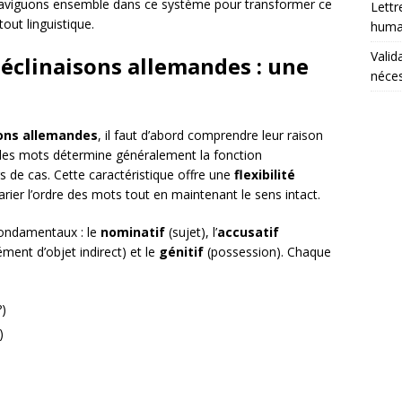
. Naviguons ensemble dans ce système pour transformer ce
Lettr
out linguistique.
humai
Valid
éclinaisons allemandes : une
néces
sons allemandes
, il faut d’abord comprendre leur raison
e des mots détermine généralement la fonction
s de cas. Cette caractéristique offre une
flexibilité
rier l’ordre des mots tout en maintenant le sens intact.
ondamentaux : le
nominatif
(sujet), l’
accusatif
ent d’objet indirect) et le
génitif
(possession). Chaque
?)
)