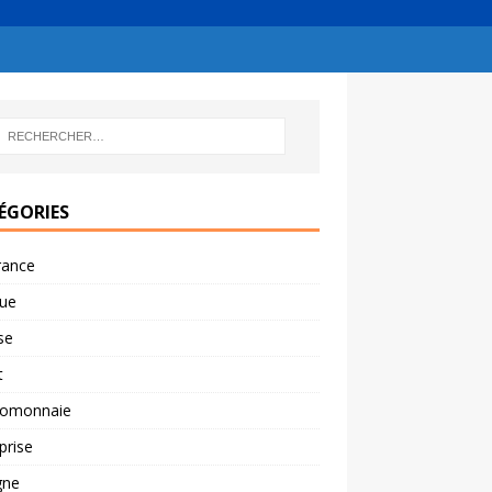
ÉGORIES
rance
ue
se
t
tomonnaie
prise
gne