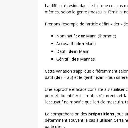
La difficulté réside dans le fait que ces cas m
mêmes, selon le genre (masculin, féminin, neut
Prenons l’exemple de l’article défini « der » (l
Nominatif :
der
Mann (l’homme)
Accusatif :
den
Mann
Datif :
dem
Mann
Génitif :
des
Mannes
Cette variation s’applique différemment selon 
datif (
der
Frau) et le génitif (
der
Frau) diffèr
Une approche efficace consiste à visualiser
permet d’identifier les motifs récurrents et 
l’accusatif ne modifie que l’article masculin, t
La compréhension des
prépositions
joue un
déterminent souvent le cas à utiliser. Certa
particulier :