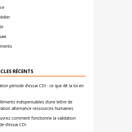
nce
ilier
tir
aie
ements
ICLES RÉCENTS
ation période d’essai CDI : ce que dit la loi en
léments indispensables d’une lettre de
ation alternance ressources humaines
vrez comment fonctionne la validation
de d’essai CDI