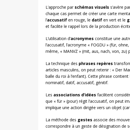
L’approche par
schémas visuels
s’avère par
chaque cas permet de créer une carte menta
l’
accusatif
en rouge, le
datif
en vert et le
g
et facilite le rappel lors de la production écrit
L’utilisation d’
acronymes
constitue une autre
l’accusatif, l’acronyme « FOGDU » (für, ohne
même, « MANVZ » (mit, aus, nach, von, zu) po
La technique des
phrases repères
transfor
articles masculins, on peut retenir : « Der 
balle du roi à l’enfant). Cette phrase contient 
nominatif, datif, accusatif, génitif.
Les
associations d’idées
facilitent consid
que « für » (pour) régit l’accusatif, on peut
implique une action dirigée vers un objet (cara
La méthode des
gestes
associe des mouveme
correspondre à un geste de désignation de so