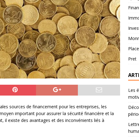
Fina
Immob
Inves
Monn
Plac
Pret
ART
Les é
motiv
pales sources de financement pour les entreprises, les
Décou
moyen important pour assurer la sécurité financière et la
pério
 il existe des avantages et des inconvénients liés à
Lettr
humai