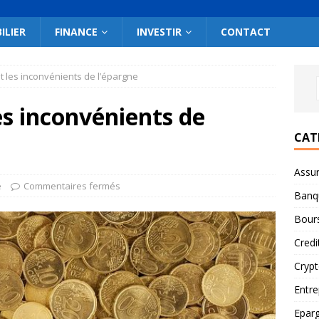
ILIER
FINANCE
INVESTIR
CONTACT
t les inconvénients de l’épargne
es inconvénients de
CAT
Assu
e
Commentaires fermés
Banq
Bour
Credi
Cryp
Entre
Epar