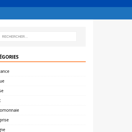
ÉGORIES
rance
ue
se
t
tomonnaie
prise
gne