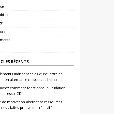
nce
ilier
tir
aie
ements
ICLES RÉCENTS
léments indispensables d’une lettre de
ation alternance ressources humaines
vrez comment fonctionne la validation
de d’essai CDI
e de motivation alternance ressources
nes : faites preuve de créativité