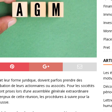
Fina
Immob
Inves
Monn
Plac
Pret
ART
Les é
motiv
e et leur forme juridique, doivent parfois prendre des
bation de leurs actionnaires ou associés. Pour les sociétés
Décou
sont prises lors d’une assemblée générale extraordinaire
pério
enjeux de cette réunion, les procédures à suivre pour la
Lettr
ussie.
humai