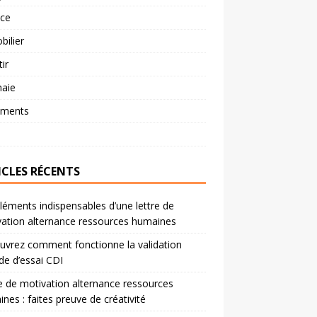
nce
ilier
tir
aie
ements
ICLES RÉCENTS
léments indispensables d’une lettre de
ation alternance ressources humaines
vrez comment fonctionne la validation
de d’essai CDI
e de motivation alternance ressources
nes : faites preuve de créativité