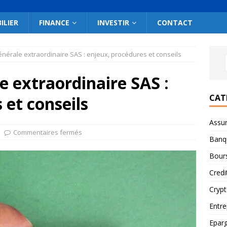
ILIER
FINANCE
INVESTIR
CONTACT
érale extraordinaire SAS : enjeux, procédures et conseils
 extraordinaire SAS :
CAT
 et conseils
Assu
Commentaires fermés
Banq
Bour
Credi
Cryp
Entre
Epar