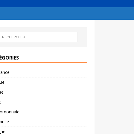
ÉGORIES
rance
ue
se
t
tomonnaie
prise
gne