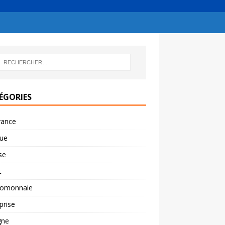
ÉGORIES
rance
ue
se
t
tomonnaie
prise
gne