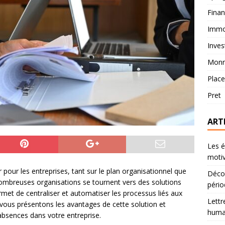
Fina
Immob
Inves
Monn
Plac
Pret
ART
Les é
motiv
pour les entreprises, tant sur le plan organisationnel que
Décou
 nombreuses organisations se tournent vers des solutions
pério
met de centraliser et automatiser les processus liés aux
Lettr
vous présentons les avantages de cette solution et
humai
absences dans votre entreprise.