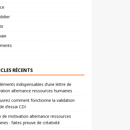
nce
ilier
tir
aie
ements
ICLES RÉCENTS
léments indispensables d’une lettre de
ation alternance ressources humaines
vrez comment fonctionne la validation
de d’essai CDI
e de motivation alternance ressources
nes : faites preuve de créativité