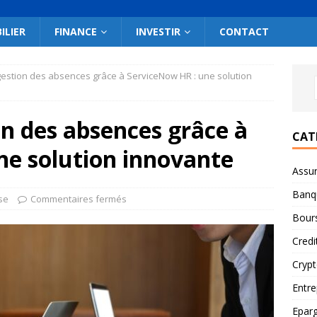
ILIER
FINANCE
INVESTIR
CONTACT
gestion des absences grâce à ServiceNow HR : une solution
on des absences grâce à
CAT
ne solution innovante
Assu
Banq
se
Commentaires fermés
Bour
Credi
Cryp
Entre
Epar