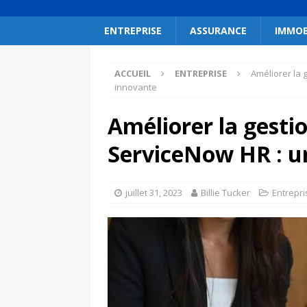
ENTREPRISE
ASSURANCE
IMMOB
ACCUEIL
ENTREPRISE
Améliorer la 
innovante
Améliorer la gesti
ServiceNow HR : u
juillet 31, 2023
Billie Tucker
Entrepri