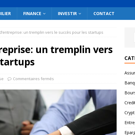
ILIER
FINANCE
INVESTIR
CONTACT
d’entreprise: un tremplin vers le succès pour les startups
reprise: un tremplin vers
CAT
startups
Assu
se
Commentaires fermés
Banq
Bour
Credi
Cryp
Entre
Epar