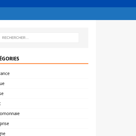
ÉGORIES
rance
ue
se
t
tomonnaie
prise
gne