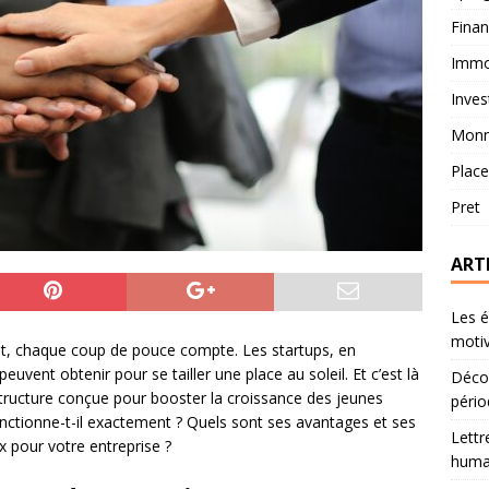
Fina
Immob
Inves
Monn
Plac
Pret
ART
Les é
motiv
iat, chaque coup de pouce compte. Les startups, en
 peuvent obtenir pour se tailler une place au soleil. Et c’est là
Décou
e structure conçue pour booster la croissance des jeunes
pério
ctionne-t-il exactement ? Quels sont ses avantages et ses
Lettr
x pour votre entreprise ?
humai