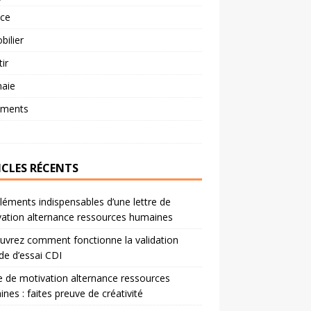
nce
ilier
tir
aie
ements
ICLES RÉCENTS
léments indispensables d’une lettre de
ation alternance ressources humaines
vrez comment fonctionne la validation
de d’essai CDI
e de motivation alternance ressources
nes : faites preuve de créativité