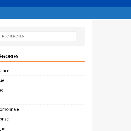
ÉGORIES
rance
ue
se
t
tomonnaie
prise
gne