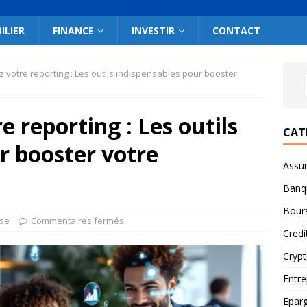
ILIER
FINANCE
INVESTIR
CONTACT
 votre reporting : Les outils indispensables pour booster
 reporting : Les outils
CAT
r booster votre
Assu
Banq
Bour
ise
Commentaires fermés
Credi
Cryp
Entre
Epar