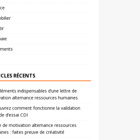
nce
ilier
tir
aie
ements
ICLES RÉCENTS
léments indispensables d’une lettre de
ation alternance ressources humaines
vrez comment fonctionne la validation
de d’essai CDI
e de motivation alternance ressources
nes : faites preuve de créativité