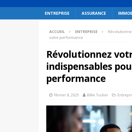
ENTREPRISE
ASSURANCE
IMMOB
ACCUEIL
ENTREPRISE
Révolutionnez
votre performance
Révolutionnez votre
indispensables pou
performance
février 8, 2025
Billie Tucker
Entrepr