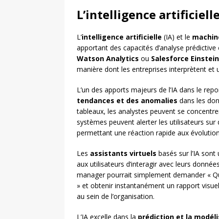
L’intelligence artificiel
L’
intelligence artificielle
(IA) et le
machin
apportant des capacités d’analyse prédicti
Watson Analytics
ou
Salesforce Einstein
manière dont les entreprises interprètent et u
L’un des apports majeurs de l’IA dans le repo
tendances et des anomalies
dans les don
tableaux, les analystes peuvent se concentrer 
systèmes peuvent alerter les utilisateurs sur
permettant une réaction rapide aux évolutio
Les
assistants virtuels
basés sur l’IA sont
aux utilisateurs d’interagir avec leurs donn
manager pourrait simplement demander « Quel a
» et obtenir instantanément un rapport visuel.
au sein de l’organisation.
L’IA excelle dans la
prédiction et la modél