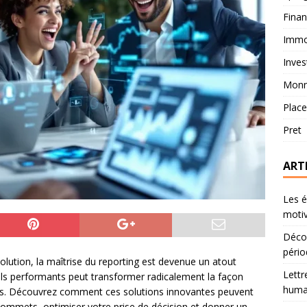
Fina
Immob
Inves
Monn
Plac
Pret
ART
Les é
motiv
Décou
pério
lution, la maîtrise du reporting est devenue un atout
Lettr
tils performants peut transformer radicalement la façon
humai
es. Découvrez comment ces solutions innovantes peuvent
sommets, optimiser votre prise de décision et donner un