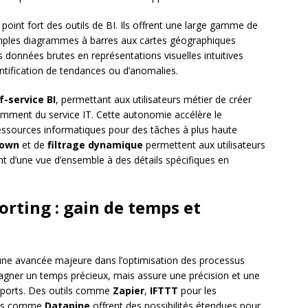
point fort des outils de BI. Ils offrent une large gamme de
simples diagrammes à barres aux cartes géographiques
s données brutes en représentations visuelles intuitives
entification de tendances ou d’anomalies.
f-service BI
, permettant aux utilisateurs métier de créer
mment du service IT. Cette autonomie accélère le
 ressources informatiques pour des tâches à plus haute
down
et de
filtrage dynamique
permettent aux utilisateurs
t d’une vue d’ensemble à des détails spécifiques en
orting : gain de temps et
une avancée majeure dans l’optimisation des processus
gagner un temps précieux, mais assure une précision et une
pports. Des outils comme
Zapier
,
IFTTT
pour les
sées comme
Datapine
offrent des possibilités étendues pour