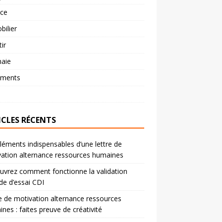
nce
ilier
tir
aie
ements
ICLES RÉCENTS
léments indispensables d’une lettre de
ation alternance ressources humaines
vrez comment fonctionne la validation
de d’essai CDI
e de motivation alternance ressources
nes : faites preuve de créativité