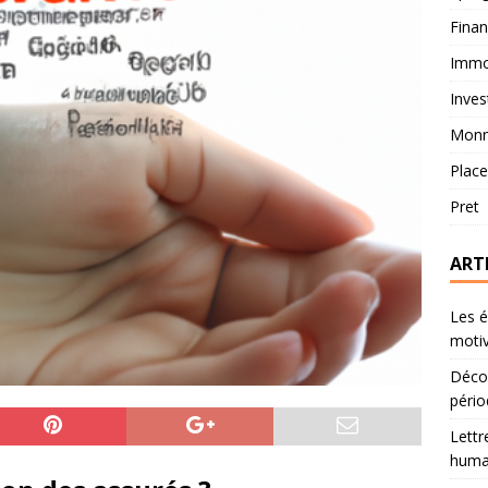
Fina
Immob
Inves
Monn
Plac
Pret
ART
Les é
motiv
Décou
pério
Lettr
humai