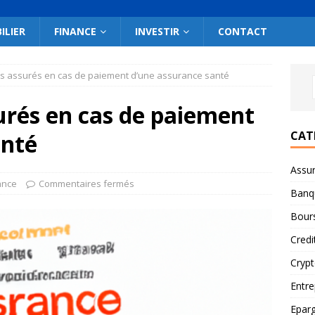
ILIER
FINANCE
INVESTIR
CONTACT
es assurés en cas de paiement d’une assurance santé
urés en cas de paiement
CAT
anté
Assu
ance
Commentaires fermés
Banq
Bour
Credi
Cryp
Entre
Epar