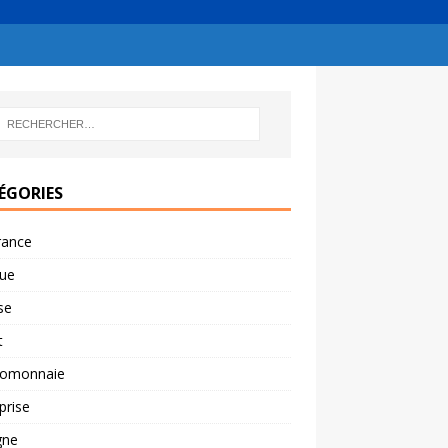
ÉGORIES
rance
ue
se
t
tomonnaie
prise
gne