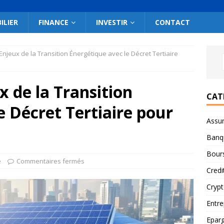
ILIER
FINANCE
INVESTIR
CONTACT
 Enjeux de la Transition Énergétique avec le Décret Tertiaire
x de la Transition
CAT
e Décret Tertiaire pour
Assu
Banq
Bour
e
Commentaires fermés
Credi
Cryp
Entre
Epar