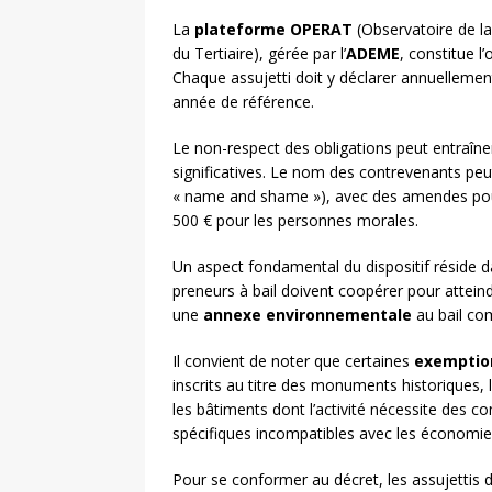
La
plateforme OPERAT
(Observatoire de l
du Tertiaire), gérée par l’
ADEME
, constitue l
Chaque assujetti doit y déclarer annuelleme
année de référence.
Le non-respect des obligations peut entraîn
significatives. Le nom des contrevenants peu
« name and shame »), avec des amendes pouv
500 € pour les personnes morales.
Un aspect fondamental du dispositif réside 
preneurs à bail doivent coopérer pour atteindr
une
annexe environnementale
au bail com
Il convient de noter que certaines
exemptio
inscrits au titre des monuments historiques, l
les bâtiments dont l’activité nécessite des co
spécifiques incompatibles avec les économies
Pour se conformer au décret, les assujettis d