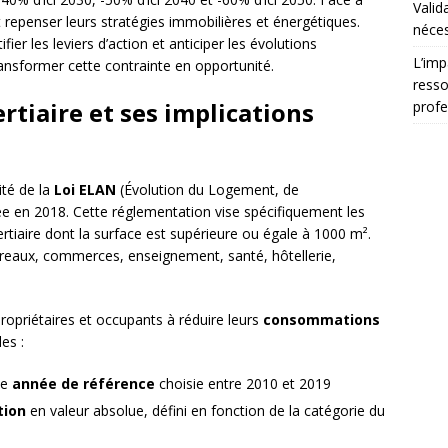
Valid
 repenser leurs stratégies immobilières et énergétiques.
néces
er les leviers d’action et anticiper les évolutions
L’imp
ansformer cette contrainte en opportunité.
resso
tiaire et ses implications
profe
ité de la
Loi ELAN
(Évolution du Logement, de
en 2018. Cette réglementation vise spécifiquement les
rtiaire dont la surface est supérieure ou égale à 1000 m².
 bureaux, commerces, enseignement, santé, hôtellerie,
s propriétaires et occupants à réduire leurs
consommations
es :
ne
année de référence
choisie entre 2010 et 2019
tion
en valeur absolue, défini en fonction de la catégorie du