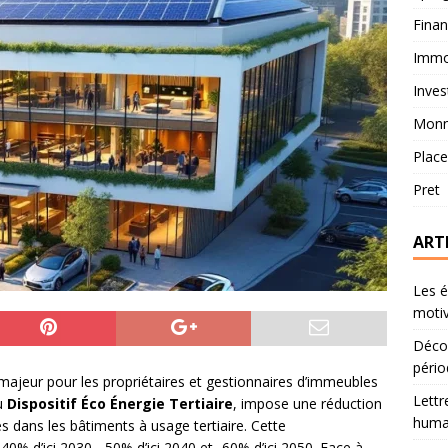
Fina
Immob
Inves
Monn
Plac
Pret
ART
Les é
motiv
Décou
pério
 majeur pour les propriétaires et gestionnaires d’immeubles
Lettr
u
Dispositif Éco Énergie Tertiaire
, impose une réduction
humai
dans les bâtiments à usage tertiaire. Cette
40% d’ici 2030, -50% d’ici 2040 et -60% d’ici 2050. Face à