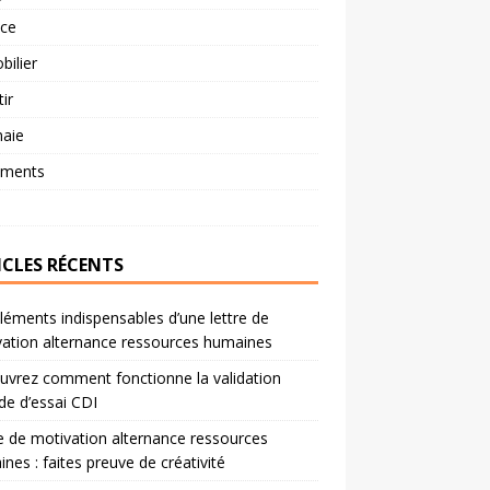
nce
ilier
tir
aie
ements
ICLES RÉCENTS
léments indispensables d’une lettre de
ation alternance ressources humaines
vrez comment fonctionne la validation
de d’essai CDI
e de motivation alternance ressources
nes : faites preuve de créativité