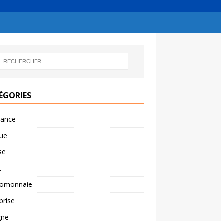
ÉGORIES
rance
ue
se
t
tomonnaie
prise
gne