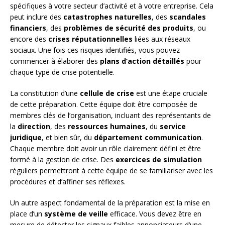
spécifiques à votre secteur d’activité et à votre entreprise. Cela
peut inclure des
catastrophes naturelles
, des
scandales
financiers
, des
problèmes de sécurité des produits
, ou
encore des
crises réputationnelles
liées aux réseaux
sociaux. Une fois ces risques identifiés, vous pouvez
commencer à élaborer des
plans d’action détaillés
pour
chaque type de crise potentielle.
La constitution d’une
cellule de crise
est une étape cruciale
de cette préparation. Cette équipe doit être composée de
membres clés de l’organisation, incluant des représentants de
la
direction
, des
ressources humaines
, du
service
juridique
, et bien sûr, du
département communication
.
Chaque membre doit avoir un rôle clairement défini et être
formé à la gestion de crise. Des
exercices de simulation
réguliers permettront à cette équipe de se familiariser avec les
procédures et d’affiner ses réflexes.
Un autre aspect fondamental de la préparation est la mise en
place d’un
système de veille
efficace. Vous devez être en
mesure de détecter les signaux faibles annonciateurs d’une