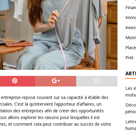
Fina
Immob
Inves
Monn
Plac
Pret
ART
Les é
motiv
 entreprise repose souvent sur sa capacité à établir des
les. C’est là qu’intervient l’apporteur d’affaires, un
Décou
elation des entreprises afin de créer des opportunités
pério
us allons explorer les raisons pour lesquelles il est
Lettr
aires, et comment cela peut contribuer au succès de votre
humai