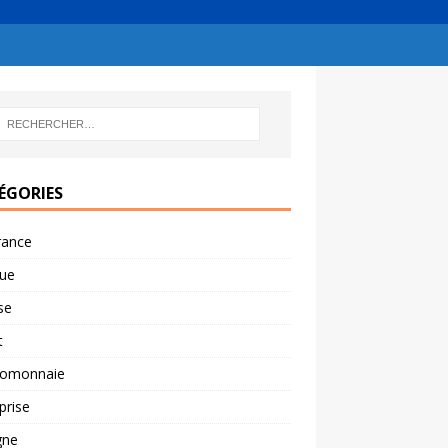
ÉGORIES
rance
ue
se
t
tomonnaie
prise
gne