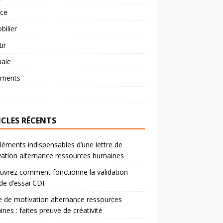
nce
ilier
tir
aie
ements
ICLES RÉCENTS
léments indispensables d’une lettre de
ation alternance ressources humaines
vrez comment fonctionne la validation
de d’essai CDI
e de motivation alternance ressources
nes : faites preuve de créativité