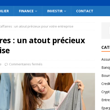
ILIER
FINANCE
INVESTIR
CONTACT
’affaires : un atout précieux pour votre entreprise
res : un atout précieux
CAT
ise
Assu
e
Commentaires fermés
Banq
Bour
Credi
Cryp
Entre
Epar