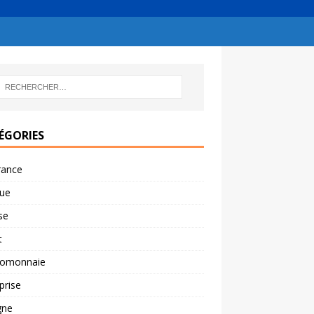
ÉGORIES
rance
ue
se
t
tomonnaie
prise
gne