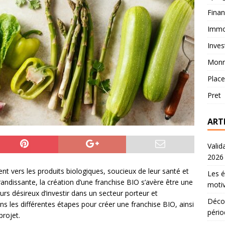
Fina
Immob
Inves
Monn
Plac
Pret
ART
Valid
2026
 vers les produits biologiques, soucieux de leur santé et
Les é
ndissante, la création d’une franchise BIO s’avère être une
motiv
rs désireux d’investir dans un secteur porteur et
Décou
s les différentes étapes pour créer une franchise BIO, ainsi
pério
projet.