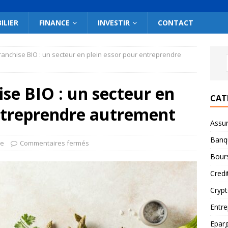
ILIER
FINANCE
INVESTIR
CONTACT
ranchise BIO : un secteur en plein essor pour entreprendre
ise BIO : un secteur en
CAT
entreprendre autrement
Assu
Banq
se
Commentaires fermés
Bour
Credi
Cryp
Entre
Epar