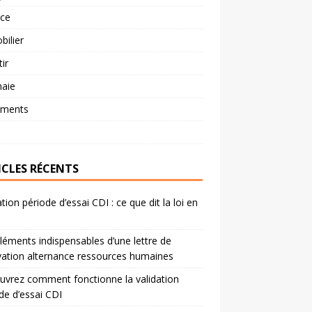
nce
ilier
tir
aie
ements
ICLES RÉCENTS
ation période d’essai CDI : ce que dit la loi en
léments indispensables d’une lettre de
ation alternance ressources humaines
vrez comment fonctionne la validation
de d’essai CDI