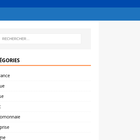
ÉGORIES
rance
ue
se
t
tomonnaie
prise
gne