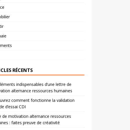
nce
ilier
tir
aie
ements
ICLES RÉCENTS
léments indispensables d’une lettre de
ation alternance ressources humaines
vrez comment fonctionne la validation
de d’essai CDI
e de motivation alternance ressources
nes : faites preuve de créativité