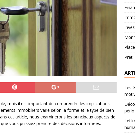
Fina
Immob
Inves
Monn
Plac
Pret
ART
Les é
motiv
able, mais il est important de comprendre les implications
Décou
tissements immobiliers varie selon la forme et le type de bien
pério
ns cet article, nous examinerons les principaux aspects de
Lettr
in que vous puissiez prendre des décisions informées.
humai