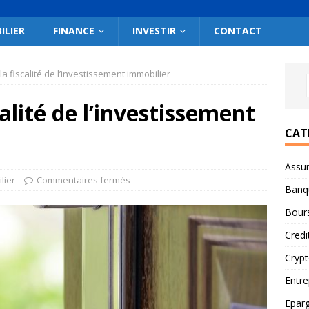
ILIER
FINANCE
INVESTIR
CONTACT
 fiscalité de l’investissement immobilier
alité de l’investissement
CAT
Assu
lier
Commentaires fermés
Banq
Bour
Credi
Cryp
Entre
Epar