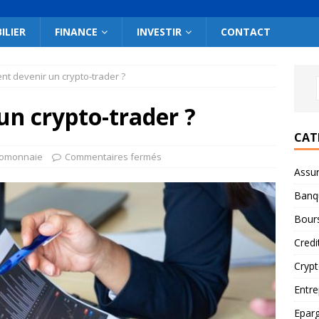
ILIER
FINANCE
INVESTIR
CONTACT
t devenir un crypto-trader ?
n crypto-trader ?
CAT
tomonnaie
Commentaires fermés
Assu
Banq
Bour
Credi
Cryp
Entre
Epar