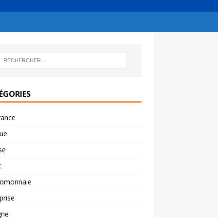
ÉGORIES
rance
ue
se
t
tomonnaie
prise
gne