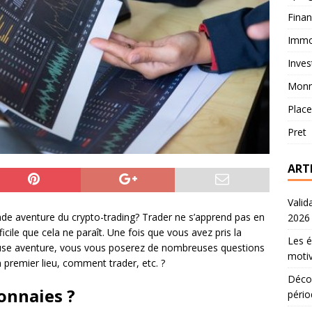
Fina
Immob
Inves
Monn
Plac
Pret
ART
Valid
nde aventure du crypto-trading? Trader ne s’apprend pas en
2026
icile que cela ne paraît. Une fois que vous avez pris la
Les é
euse aventure, vous vous poserez de nombreuses questions
motiv
premier lieu, comment trader, etc. ?
Décou
onnaies ?
pério