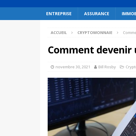
ENTREPRISE
ASSURANCE
IMMOB
ACCUEIL
CRYPTOMONNAIE
Commen
Comment devenir u
novembre 30, 2021
Bill Rosby
Cryp