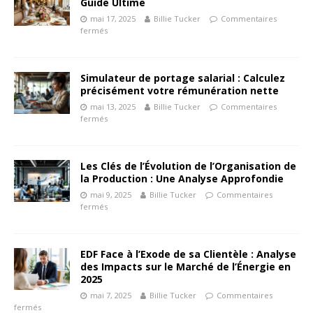
Guide Ultime
mai 17, 2025
Billie Tucker
Commentaires
fermés
Simulateur de portage salarial : Calculez
précisément votre rémunération nette
mai 13, 2025
Billie Tucker
Commentaires
fermés
Les Clés de l’Évolution de l’Organisation de
la Production : Une Analyse Approfondie
mai 9, 2025
Billie Tucker
Commentaires
fermés
EDF Face à l’Exode de sa Clientèle : Analyse
des Impacts sur le Marché de l’Énergie en
2025
mai 7, 2025
Billie Tucker
Commentaires
fermés